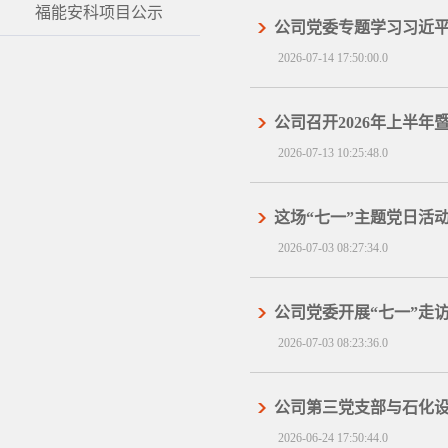
福能安科项目公示
公司党委专题学习习近
2026-07-14 17:50:00.0
公司召开2026年上半
2026-07-13 10:25:48.0
这场“七一”主题党日活
2026-07-03 08:27:34.0
公司党委开展“七一”走
2026-07-03 08:23:36.0
公司第三党支部与石化
2026-06-24 17:50:44.0