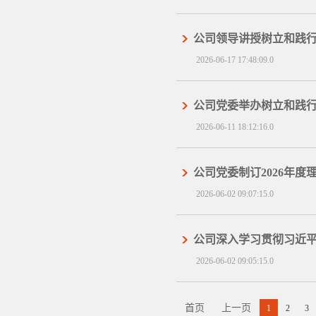
公司领导讲授树立和践
2026-06-17 17:48:09.0
公司党委举办树立和践
2026-06-11 18:12:16.0
公司党委制订2026年度
2026-06-02 09:07:15.0
公司深入学习贯彻习近
2026-06-02 09:05:15.0
首页
上一页
1
2
3