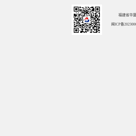
福建省华
闽ICP备202300